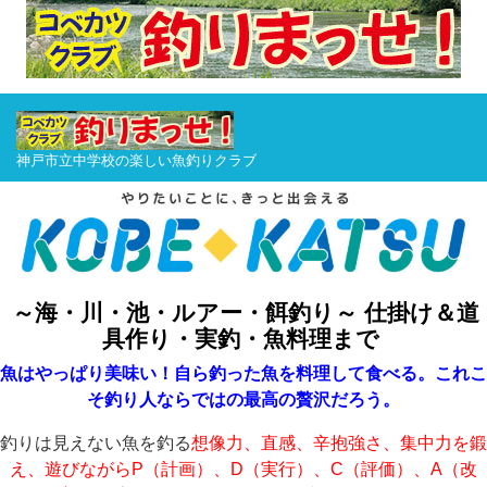
神戸市立中学校の楽しい魚釣りクラブ
～海・川・池・ルアー・餌釣り～ 仕掛け＆道
具作り・実釣・魚料理まで
魚はやっぱり美味い！自ら釣った魚を料理して食べる。これこ
そ釣り人ならではの最高の贅沢だろう。
釣りは見えない魚を釣る
想像力、直感、辛抱強さ、集中力を鍛
え、遊びながらP（計画）、D（実行）、C（評価）、A（改