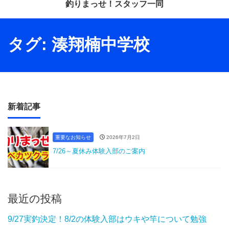
釣りまっせ！スタッフ一同
タグ:
湊翔楠中学校
新着記事
重要なお知らせ
2026年7月2日
7/26～夏休み体験入部のご案内
最近の投稿
9/27実釣決定！8/2の体験入部はウキや竿について勉強