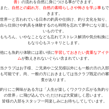
善）
の流れを自然に身につける事ができます。
また、
自然との戯れ方、自然の素晴らしさや怖さを学ぶ事
もで
きます。
世界一と言われている日本の釣具や仕掛け、釣り文化を知り、
自ら仕掛けや釣具を体験するのも時間を忘れて夢中になり楽し
いものです。
もちろん、いやなことなども忘れてストレス解消や気分転換に
もなり心もスッキリとします。
他にも魚釣り体験には若い頃に
学習しておきたい貴重なアイテ
ム
が数えきれないぐらい含まれています。
当クラブはお子様、ご兄弟やご父兄様以外にも一般の方の入部
も可能です。尚、一般の方におきましては当クラブ既定のの審
査があります。
釣りにご興味がある方は「人生が楽しくワクワク広がる魚釣り
の世界」に飛び込んでいただければ大変嬉しく思います。
皆様の入部をスタッフ一同楽しみにお待ちしてしています。